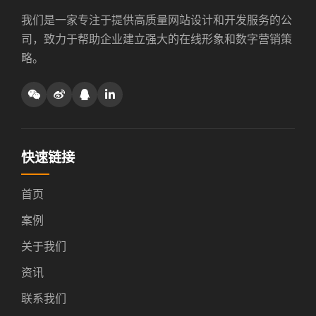
我们是一家专注于提供高质量网站设计和开发服务的公
司，致力于帮助企业建立强大的在线形象和数字营销策
略。
快速链接
首页
案例
关于我们
资讯
联系我们